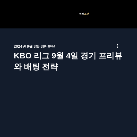
먹튀
스팟
2024년 9월 3일
3분 분량
KBO 리그 9월 4일 경기 프리뷰
와 배팅 전략