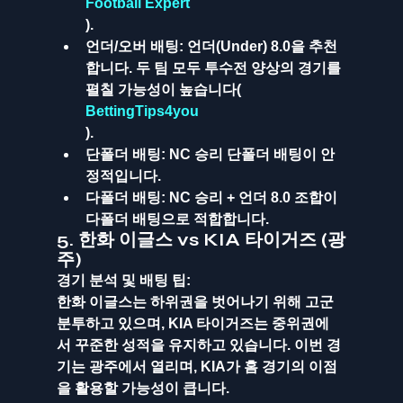
Football Expert
).
언더/오버 배팅:
 언더(Under) 8.0을 추천
합니다. 두 팀 모두 투수전 양상의 경기를 
펼칠 가능성이 높습니다​(
BettingTips4you
).
단폴더 배팅:
 NC 승리 단폴더 배팅이 안
정적입니다.
다폴더 배팅:
 NC 승리 + 언더 8.0 조합이 
다폴더 배팅으로 적합합니다.
5. 한화 이글스 vs KIA 타이거즈 (광
주)
경기 분석 및 배팅 팁:
한화 이글스는 하위권을 벗어나기 위해 고군
분투하고 있으며, KIA 타이거즈는 중위권에
서 꾸준한 성적을 유지하고 있습니다. 이번 경
기는 광주에서 열리며, KIA가 홈 경기의 이점
을 활용할 가능성이 큽니다.