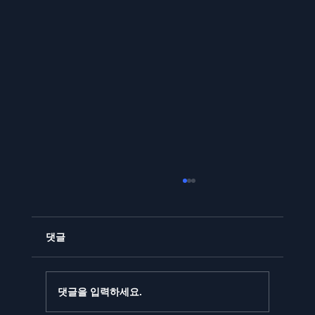
댓글
댓글을 입력하세요.