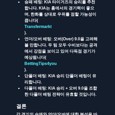
승패 배팅:
 KIA 타이거즈의 승리를 추천
합니다. KIA는 홈에서의 경기력이 좋으
며, 한화를 상대로 우위를 점할 가능성이 
큽니다​(
Transfermarkt
).
언더/오버 배팅:
 오버(Over) 9.0을 고려해
볼 만합니다. 두 팀 모두 수비보다는 공격
에서 강점을 보이고 있어 다득점 경기가 
예상됩니다​(
BettingTips4you
).
단폴더 배팅:
 KIA 승리 단폴더 배팅이 유
리합니다.
다폴더 배팅:
 KIA 승리 + 오버 9.0을 조합
한 다폴더 배팅 전략이 유효할 것입니다.
결론
각 경기의 승패와 언더/오버에 대한 분석을 바