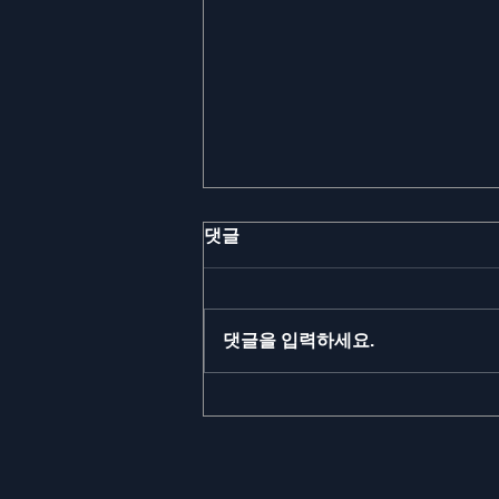
댓글
댓글을 입력하세요.
🏀🔥 디트로이트 vs LA 레이
커스 - 리빌딩 vs 우승 DNA,
격차는 얼마나 날까? 🔥🏀