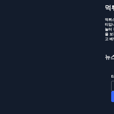
먹
먹튀
티입니
놀터
을 보
고 베
뉴
E