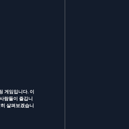
팅 게임입니다. 이 
 사람들이 즐깁니
자세히 살펴보겠습니