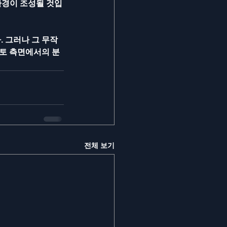
환경이 조성될 것입
 그러나 그 무작
토토 측면에서의 분
전체 보기