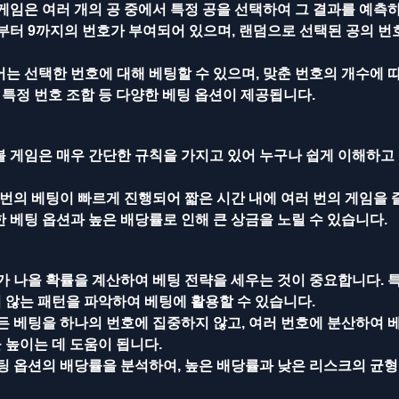
 게임은 여러 개의 공 중에서 특정 공을 선택하여 그 결과를 예측
부터 9까지의 번호가 부여되어 있으며, 랜덤으로 선택된 공의 번
어는 선택한 번호에 대해 베팅할 수 있으며, 맞춘 번호의 개수에 
, 특정 번호 조합 등 다양한 베팅 옵션이 제공됩니다.
피볼 게임은 매우 간단한 규칙을 가지고 있어 누구나 쉽게 이해하고
한 번의 베팅이 빠르게 진행되어 짧은 시간 내에 여러 번의 게임을 
한 베팅 옵션과 높은 배당률로 인해 큰 상금을 노릴 수 있습니다.
호가 나올 확률을 계산하여 베팅 전략을 세우는 것이 중요합니다. 
 않는 패턴을 파악하여 베팅에 활용할 수 있습니다.
모든 베팅을 하나의 번호에 집중하지 않고, 여러 번호에 분산하여 
 높이는 데 도움이 됩니다.
베팅 옵션의 배당률을 분석하여, 높은 배당률과 낮은 리스크의 균형