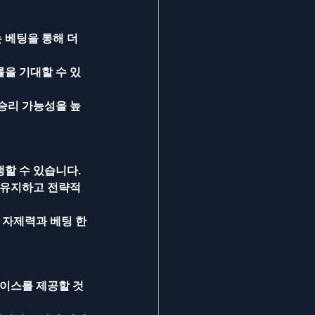
 베팅을 통해 더 
을 기대할 수 있
승리 가능성을 높
생할 수 있습니다.
을 유지하고 전략적
 자제력과 베팅 한
페이스를 제공할 것