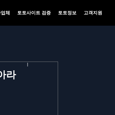
증업체
토토사이트 검증
토토정보
고객지원
잡아라