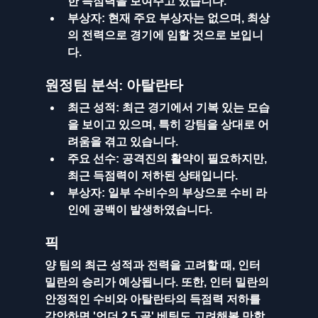
한 득점력을 보여주고 있습니다.
부상자
: 현재 주요 부상자는 없으며, 최상
의 전력으로 경기에 임할 것으로 보입니
다.
원정팀 분석: 아탈란타
최근 성적
: 최근 경기에서 기복 있는 모습
을 보이고 있으며, 특히 강팀을 상대로 어
려움을 겪고 있습니다.
주요 선수
: 공격진의 활약이 필요하지만, 
최근 득점력이 저하된 상태입니다.
부상자
: 일부 수비수의 부상으로 수비 라
인에 공백이 발생하였습니다.
픽
양 팀의 최근 성적과 전력을 고려할 때, 인터 
밀란의 승리가 예상됩니다. 또한, 인터 밀란의 
안정적인 수비와 아탈란타의 득점력 저하를 
감안하면 '언더 2.5 골' 베팅도 고려해볼 만합