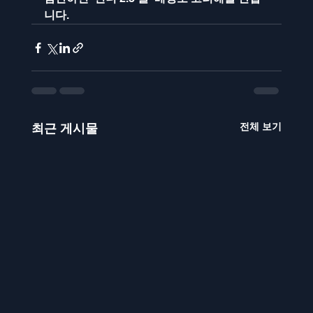
니다.
전체 보기
최근 게시물