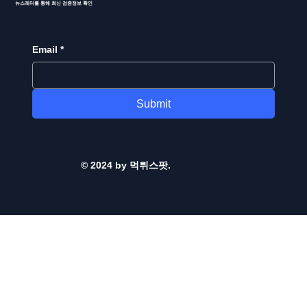
뉴스레터를 통해 최신 검증정보 확인
Email
*
Submit
© 2024 by 먹튀스팟.