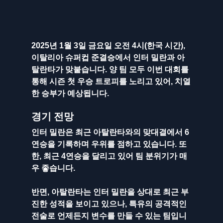
2025년 1월 3일 금요일 오전 4시(한국 시간), 
이탈리아 슈퍼컵 준결승에서 인터 밀란과 아
탈란타가 맞붙습니다. 양 팀 모두 이번 대회를 
통해 시즌 첫 우승 트로피를 노리고 있어, 치열
한 승부가 예상됩니다.
경기 전망
인터 밀란은 최근 아탈란타와의 맞대결에서 6
연승을 기록하며 우위를 점하고 있습니다. 또
한, 최근 4연승을 달리고 있어 팀 분위기가 매
우 좋습니다.
반면, 아탈란타는 인터 밀란을 상대로 최근 부
진한 성적을 보이고 있으나, 특유의 공격적인 
전술로 언제든지 변수를 만들 수 있는 팀입니