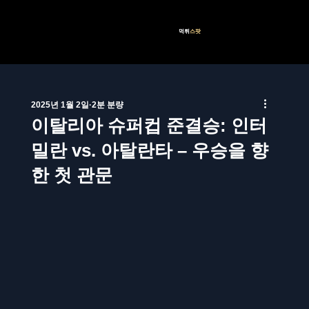
먹튀
스팟
2025년 1월 2일
2분 분량
이탈리아 슈퍼컵 준결승: 인터
밀란 vs. 아탈란타 – 우승을 향
한 첫 관문