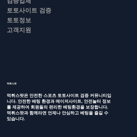
검증업체
토토사이트 검증
토토정보
고객지원
먹튀스팟
먹튀스팟은 안전한 스포츠 토토사이트 검증 커뮤니티입
니다. 안전한 배팅 환경과 메이저사이트, 안전놀터 정보
를 제공하여 회원들의 편리한 베팅환경을 보장합니다.
먹튀스팟과 함께라면 언제나 안심하고 베팅을 즐길 수
있습니다.