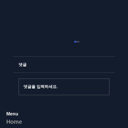
댓글
댓글을 입력하세요.
⚽️🔥 아스날 vs 맨체스터 시티 - 전술의 끝
Menu
판왕, 트로피를 향한 두 거인의 충돌! 🔥⚽️
Home