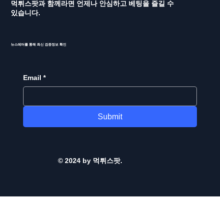
먹튀스팟과 함께라면 언제나 안심하고 베팅을 즐길 수
있습니다.
뉴스레터를 통해 최신 검증정보 확인
Email
*
Submit
© 2024 by 먹튀스팟.