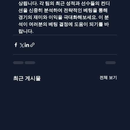
상됩니다. 각 팀의 최근 성적과 선수들의 컨디
션을 신중히 분석하여 전략적인 베팅을 통해 
경기의 재미와 이익을 극대화해보세요. 이 분
석이 여러분의 베팅 결정에 도움이 되기를 바
랍니다.
전체 보기
최근 게시물