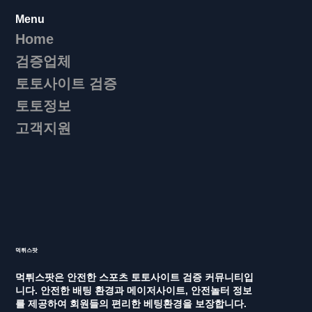
⚽️🔥 아스날 vs 맨체스터 시티 - 전술의 끝
Menu
판왕, 트로피를 향한 두 거인의 충돌! 🔥⚽️
Home
검증업체
토토사이트 검증
토토정보
고객지원
먹튀스팟
먹튀스팟은 안전한 스포츠 토토사이트 검증 커뮤니티입
니다. 안전한 배팅 환경과 메이저사이트, 안전놀터 정보
를 제공하여 회원들의 편리한 베팅환경을 보장합니다.