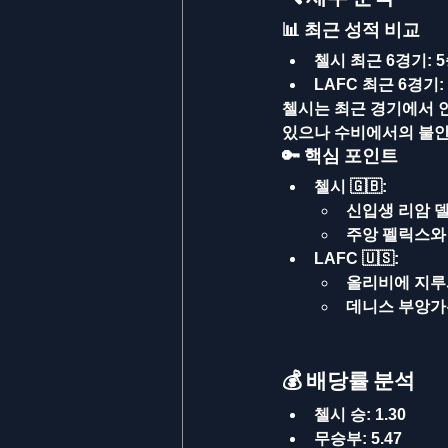
📊 최근 성적 비교
첼시 최근 6경기:
 
LAFC 최근 6경기:
첼시는 최근 경기에서 안
있으나 수비에서의 불안
🔑 핵심 포인트
첼시 🇬🇧:
신입생 리암 
주앙 펠릭스와
LAFC 🇺🇸:
올리비에 지루
데니스 부앙가
💰 배당률 분석
첼시 승:
 1.30
무승부:
 5.47