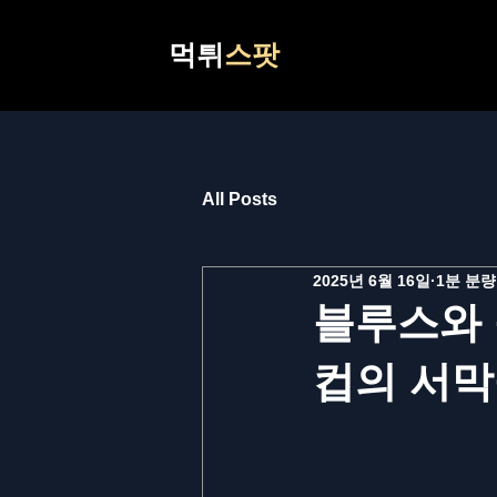
먹튀
스팟
All Posts
2025년 6월 16일
1분 분량
블루스와 
컵의 서막