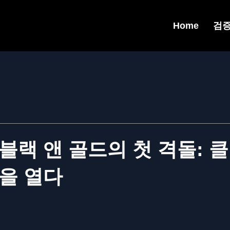
Home
검
블랙 앤 골드의 첫 격돌: 
을 열다