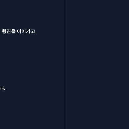
 행진을 이어가고 
다.