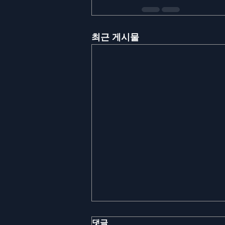
최근 게시물
댓글