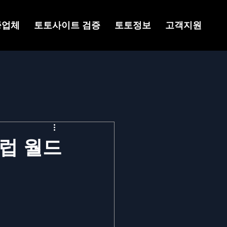
증업체
토토사이트 검증
토토정보
고객지원
클럽 월드