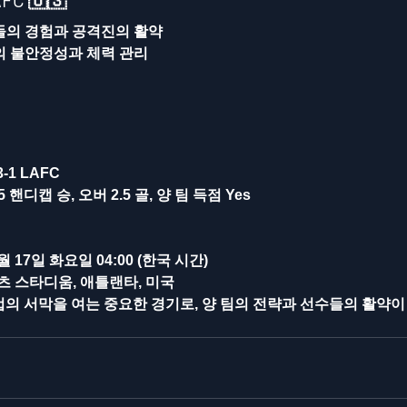
들의 경험과 공격진의 활약
의 불안정성과 체력 관리
3-1 LAFC
.5 핸디캡 승, 오버 2.5 골, 양 팀 득점 
Yes
6월 17일 화요일 04:00 (한국 시간)
츠 스타디움, 애틀랜타, 미국
의 서막을 여는 중요한 경기로, 양 팀의 전략과 선수들의 활약이