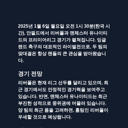
2025년 1월 6일 월요일 오전 1시 30분(한국 시
간), 안필드에서 리버풀과 맨체스터 유나이티
드의 프리미어리그 경기가 펼쳐집니다. 잉글
랜드 축구의 대표적인 라이벌전으로, 두 팀의 
맞대결은 항상 팬들의 큰 관심을 받아왔습니
다.
경기 전망
리버풀은 현재 리그 선두를 달리고 있으며, 최
근 경기에서도 안정적인 경기력을 보여주고 
있습니다. 반면, 맨체스터 유나이티드는 최근 
부진한 성적으로 중위권에 머물러 있습니다. 
양 팀의 최근 폼을 고려하면, 홈팀인 리버풀이 
우세할 것으로 예상됩니다.