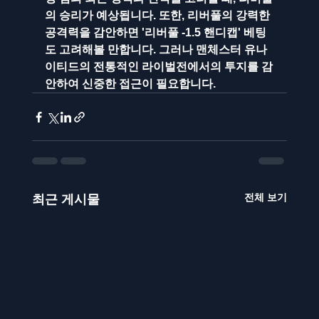
의 승리가 예상됩니다. 또한, 리버풀의 강력한 
공격력을 감안하면 '리버풀 -1.5 핸디캡' 베팅
도 고려해볼 만합니다. 그러나 맨체스터 유나
이티드의 전통적인 라이벌전에서의 투지를 감
안하여 신중한 접근이 필요합니다.
전체 보기
최근 게시물