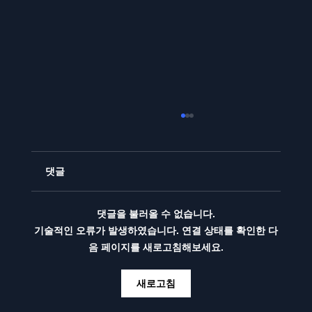
댓글
댓글을 불러올 수 없습니다.
기술적인 오류가 발생하였습니다. 연결 상태를 확인한 다
음 페이지를 새로고침해보세요.
⚽️🔥 아스날 vs 맨체스터 시티 - 전술의 끝
새로고침
판왕, 트로피를 향한 두 거인의 충돌! 🔥⚽️