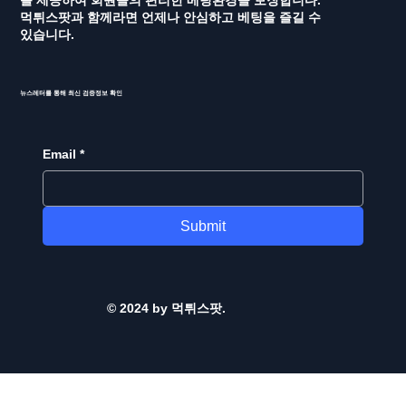
먹튀스팟과 함께라면 언제나 안심하고 베팅을 즐길 수
있습니다.
뉴스레터를 통해 최신 검증정보 확인
Email
*
Submit
© 2024 by 먹튀스팟.