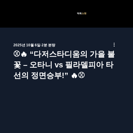
먹튀
스팟
2025년 10월 6일
2분 분량
⚾🔥 “다저스타디움의 가을 불
꽃 – 오타니 vs 필라델피아 타
선의 정면승부!” 🔥⚾