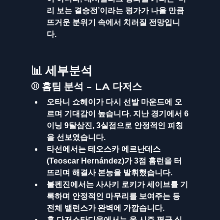
리 보는 결승전’이라는 평가가 나올 만큼 
뜨거운 분위기 속에서 치러질 전망입니
다.
📊 세부분석
⚾ 홈팀 분석 – LA 다저스
오타니 쇼헤이
가 다시 선발 마운드에 오
르며 기대감이 높습니다. 지난 경기에서 6
이닝 9탈삼진, 3실점으로 안정적인 피칭
을 선보였습니다.
타선에서는 
테오스카 에르난데스
(Teoscar Hernández)
가 3점 홈런을 터
뜨리며 해결사 본능을 발휘했습니다.
불펜진에서는 
사사키 로키
가 세이브를 기
록하며 안정적인 마무리를 보여주는 등 
전체 밸런스가 완벽에 가깝습니다.
홈 다저스타디움에서는 올 시즌 평균 실