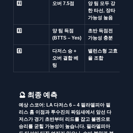
2️⃣
오버 7.5점
양 팀 모두 강
한 타선, 장타 
가능성 높음
3️⃣
양 팀 득점 
초반 득점전 
(BTTS – Yes)
가능성 충분
4️⃣
다저스 승 + 
밸런스형 고효
오버 결합 베
율 조합
팅
🔮 최종 예측
예상 스코어: LA 다저스 6 – 4 필라델피아 필
리스
 홈 이점과 투수진의 짜임새에서 앞선 다
저스가 경기 초반부터 리드를 잡고 불펜으로 
승리를 굳힐 가능성이 높습니다. 필라델피아