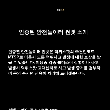
먹튀
스팟
​인증된 안전놀이터 썬뱃 소개
​인증된 안전놀이터 썬뱃은 먹튀스팟의 추천인코드
MTSP로 이용시 모든 먹튀사고 발생에 대한 보상을 받
을 수 있습니다. 이용중 각종 불미스런 상황이나 사고
발생시 먹튀스팟 고객센터로 사고 발생 증거를 첨부하
여 문의 주시면 신속히 처리해 드리겠습니다.