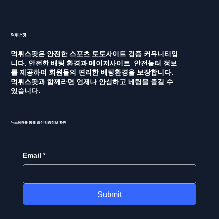
먹튀스팟
먹튀스팟은 안전한 스포츠 토토사이트 검증 커뮤니티입
니다. 안전한 배팅 환경과 메이저사이트, 안전놀터 정보
를 제공하여 회원들의 편리한 베팅환경을 보장합니다.
먹튀스팟과 함께라면 언제나 안심하고 베팅을 즐길 수
있습니다.
뉴스레터를 통해 최신 검증정보 확인
Email
*
Submit