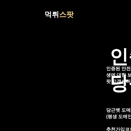
먹튀
스팟
​
​인증된 안
생에 대한 
당
팟 고객센터
당근벳 도메
(평생 도메
​추천가입코드