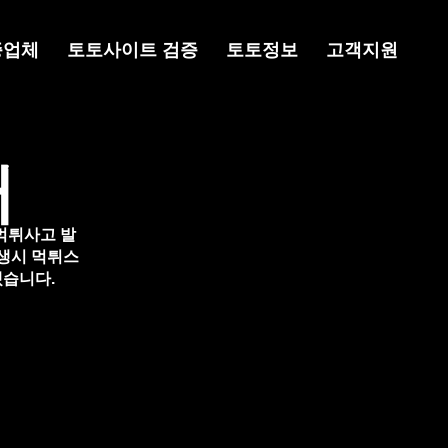
증업체
토토사이트 검증
토토정보
고객지원
터
먹튀사고 발
발생시 먹튀스
겠습니다.